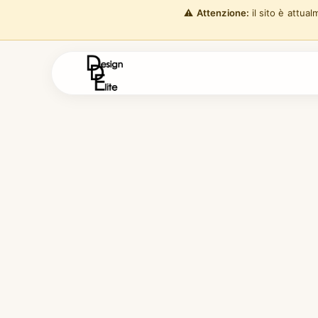
⚠️
Attenzione:
il sito è attua