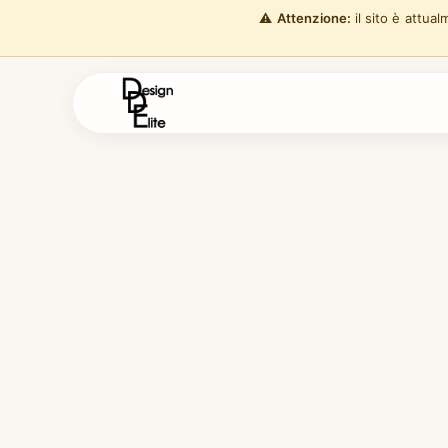
⚠️
Attenzione:
il sito è attua