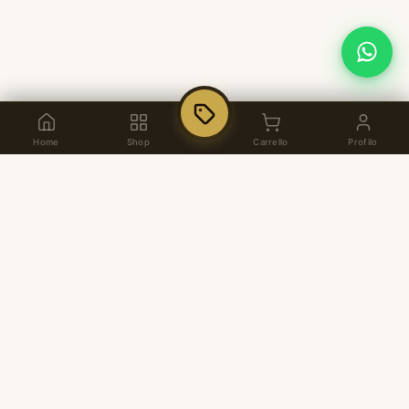
Home
Shop
Carrello
Profilo
Dal 1937, arredamento per ufficio di alta
qualità italiana. Showroom a Pozzuoli,
consulenza personalizzata e soluzioni su
misura.