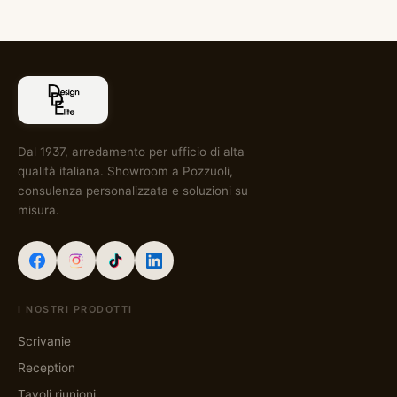
Dal 1937, arredamento per ufficio di alta
qualità italiana. Showroom a Pozzuoli,
consulenza personalizzata e soluzioni su
misura.
I NOSTRI PRODOTTI
Scrivanie
Reception
Tavoli riunioni