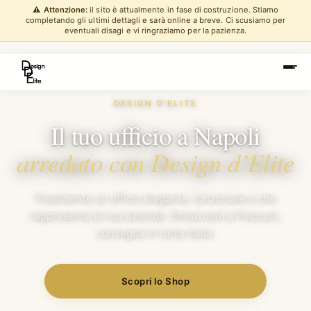
⚠️
Attenzione:
il sito è attualmente in fase di costruzione. Stiamo
completando gli ultimi dettagli e sarà online a breve. Ci scusiamo per
eventuali disagi e vi ringraziamo per la pazienza.
DESIGN D'ELITE
Il tuo ufficio a Napoli
arredato con Design d’Elite
Finalmente un ufficio elegante, funzionale e che
rappresenta la tua azienda. Showroom a Pozzuoli,
consegna in tutta Italia.
Scopri lo Shop