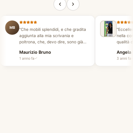
MB
“
Che mobili splendidi, e che gradita
“
Eccellen
aggiunta alla mia scrivania e
nella co
poltrona, che, devo dire, sono già
qualità d
magnifiche! Me ne sono innamorata
prezzo.
”
Maurizio Bruno
Angela 
all'istante e le ho comprate. Per me,
1 anno fa
3 anni fa
un'azienda affidabile con personale
cordiale. Consegna puntuale e
installatori gentili e disponibili. Ottimo
lavoro!
”