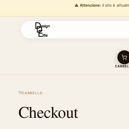
⚠️
Attenzione:
il sito è attua
CARRE
CARRELLO
Checkout