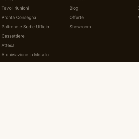
Tavoli riunioni
Blog
Pronta Consegna
Offerte
Poltrone e Sedie Ufficio
Showroom
Cassettiere
Attesa
Archiviazione in Metallo
Armadi
Accessori
no · Tel.
081 762 1688