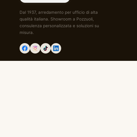
Dal 1937, arredamento per ufficio di alta
qualità italiana. Showroom a Pozzuoli,
consulenza personalizzata e soluzioni su
misura.
Via Antiniana, 115, 80078 Pozzuoli (NA) · Tangenziale uscita Agna
·
info@designdelite.it
© 2026 Design d'Elite SRL. Tutti i diritti riservati.
flowuptec.com