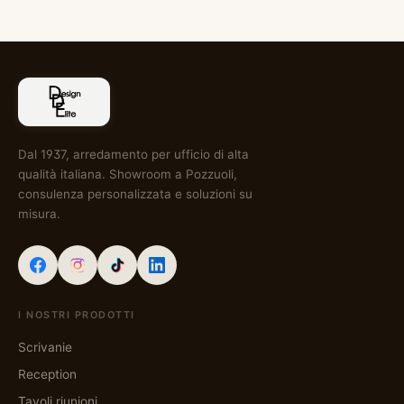
Dal 1937, arredamento per ufficio di alta
qualità italiana. Showroom a Pozzuoli,
consulenza personalizzata e soluzioni su
misura.
I NOSTRI PRODOTTI
Scrivanie
Reception
Tavoli riunioni