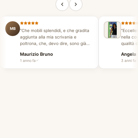
MB
“
Che mobili splendidi, e che gradita
“
Eccellen
aggiunta alla mia scrivania e
nella co
poltrona, che, devo dire, sono già
qualità d
magnifiche! Me ne sono innamorata
prezzo.
”
Maurizio Bruno
Angela 
all'istante e le ho comprate. Per me,
1 anno fa
3 anni fa
un'azienda affidabile con personale
cordiale. Consegna puntuale e
installatori gentili e disponibili. Ottimo
lavoro!
”