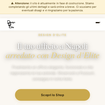
⚠️
Attenzione:
il sito è attualmente in fase di costruzione. Stiamo
completando gli ultimi dettagli e sarà online a breve. Ci scusiamo per
eventuali disagi e vi ringraziamo per la pazienza.
DESIGN D'ELITE
Il tuo ufficio a Napoli
arredato con Design d’Elite
Finalmente un ufficio elegante, funzionale e che
rappresenta la tua azienda. Showroom a Pozzuoli,
consegna in tutta Italia.
Scopri lo Shop