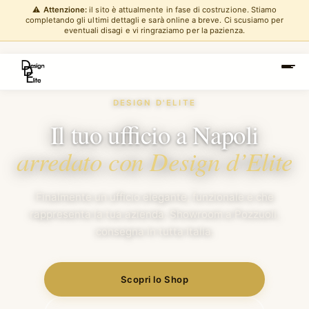
⚠️
Attenzione:
il sito è attualmente in fase di costruzione. Stiamo
completando gli ultimi dettagli e sarà online a breve. Ci scusiamo per
eventuali disagi e vi ringraziamo per la pazienza.
DESIGN D'ELITE
Il tuo ufficio a Napoli
arredato con Design d’Elite
Finalmente un ufficio elegante, funzionale e che
rappresenta la tua azienda. Showroom a Pozzuoli,
consegna in tutta Italia.
Scopri lo Shop