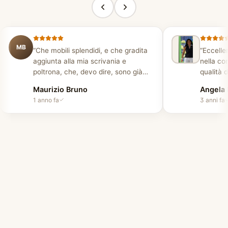
MB
“
Che mobili splendidi, e che gradita
“
Eccellen
aggiunta alla mia scrivania e
nella co
poltrona, che, devo dire, sono già
qualità d
magnifiche! Me ne sono innamorata
prezzo.
”
Maurizio Bruno
Angela 
all'istante e le ho comprate. Per me,
1 anno fa
3 anni fa
un'azienda affidabile con personale
cordiale. Consegna puntuale e
installatori gentili e disponibili. Ottimo
lavoro!
”