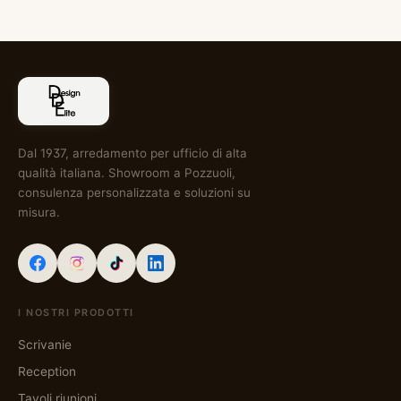
Dal 1937, arredamento per ufficio di alta
qualità italiana. Showroom a Pozzuoli,
consulenza personalizzata e soluzioni su
misura.
I NOSTRI PRODOTTI
Scrivanie
Reception
Tavoli riunioni