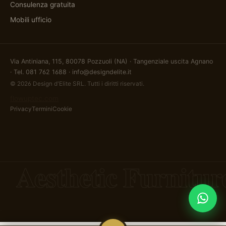
Consulenza gratuita
Mobili ufficio
Via Antiniana, 115, 80078 Pozzuoli (NA) · Tangenziale uscita Agnano
· Tel.
081 762 1688
·
info@designdelite.it
© 2026 Design d'Elite SRL. Tutti i diritti riservati.
flowuptec.com
Privacy
Termini
Cookie
Aesthetic Furnitur