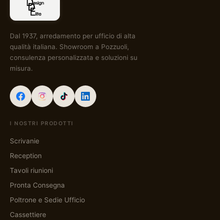
Dal 1937, arredamento per ufficio di alta
qualità italiana. Showroom a Pozzuoli,
consulenza personalizzata e soluzioni su
misura.
I NOSTRI PRODOTTI
Scrivanie
Reception
Tavoli riunioni
Pronta Consegna
Poltrone e Sedie Ufficio
Cassettiere