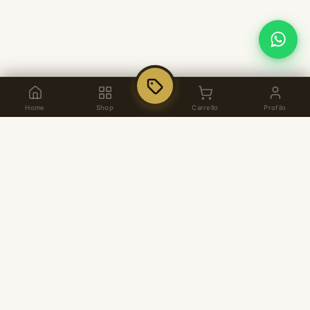
Home
Shop
Carrello
Profilo
Dal 1937, arredamento per ufficio di alta
qualità italiana. Showroom a Pozzuoli,
consulenza personalizzata e soluzioni su
misura.