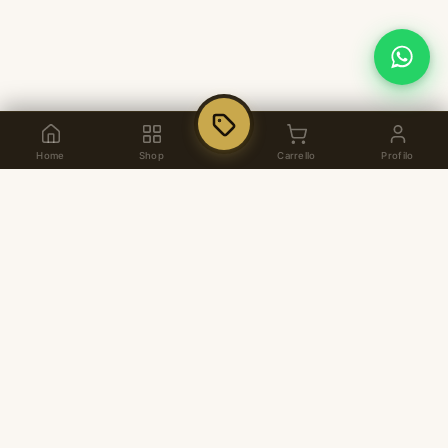
Home
Shop
Carrello
Profilo
Dal 1937, arredamento per ufficio di alta
qualità italiana. Showroom a Pozzuoli,
consulenza personalizzata e soluzioni su
misura.