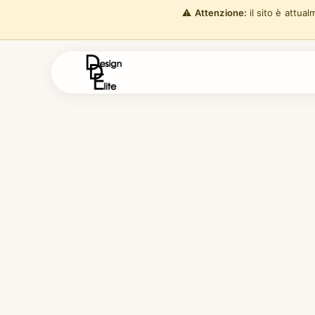
⚠️
Attenzione:
il sito è attua