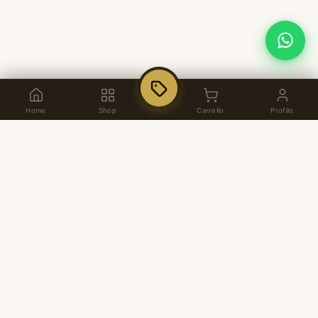
Home
Shop
Carrello
Profilo
Dal 1937, arredamento per ufficio di alta
qualità italiana. Showroom a Pozzuoli,
consulenza personalizzata e soluzioni su
misura.