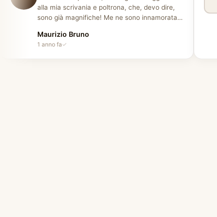
alla mia scrivania e poltrona, che, devo dire,
sono già magnifiche! Me ne sono innamorata
all'istante e le ho comprate. Per me,
Maurizio Bruno
un'azienda affidabile con personale cordiale.
1 anno fa
Consegna puntuale e installatori gentili e
disponibili. Ottimo lavoro!
”