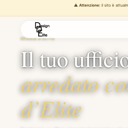
⚠️
Attenzione:
il sito è attua
DESIGN D'ELITE
Il tuo uffic
arredato c
d’Elite