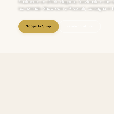
Finalmente un ufficio elegante, funzionale e che 
tua azienda. Showroom a Pozzuoli, consegna in tut
Scopri lo Shop
Render gratuito