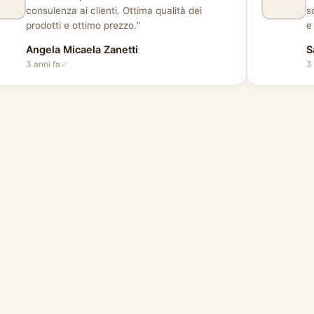
consulenza ai clienti. Ottima qualità dei
s
prodotti e ottimo prezzo.
”
e
m
Angela Micaela Zanetti
S
3 anni fa
3 