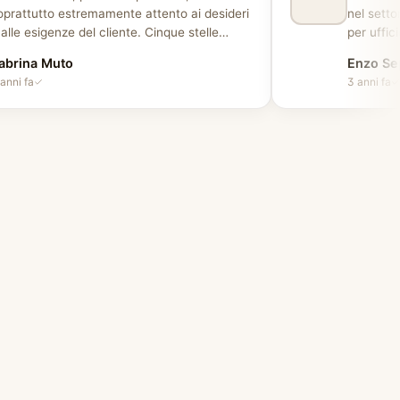
oprattutto estremamente attento ai desideri
nel setto
 alle esigenze del cliente. Cinque stelle
per uffici
eritatissime.
”
abrina Muto
Enzo Se
anni fa
3 anni fa