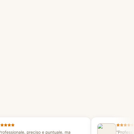
Professionale, preciso e puntuale, ma
“
Professi